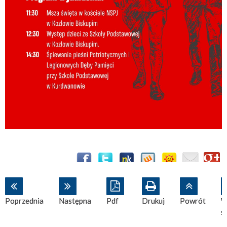
Poprzednia
Następna
Pdf
Drukuj
Powrót
W
s