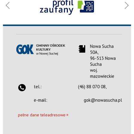
Gminny
Ośrodek
Kultury
w Nowej
Suchej
Nowa Sucha
50A,
Nowa Sucha 50A,
96-513 Nowa
96-513 Nowa Sucha
woj. mazowieckie
Sucha
woj.
tel.:
(46) 880 70
mazowieckie
08,
tel.:
(46) 88 070 08,
email:
gok@nowasucha.pl
e-mail:
gok@nowasucha.pl
pn, wt, śr,
10:00 —
czw, pt:
20:00
pełne dane teleadresowe