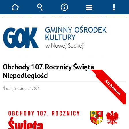
Strona
Wyszukiwarka
Narzędzia
Menu
Menu
główna
główne
szcze
JESTEŚ TUTAJ
AKTUALNOŚCI
GOK
OBCHODY 107. ROCZNICY
ŚWIĘTA NIEPODLEGŁOŚCI
Obchody 107. Rocznicy Święta
Niepodległości
Archiwum
Środa, 5 listopad 2025