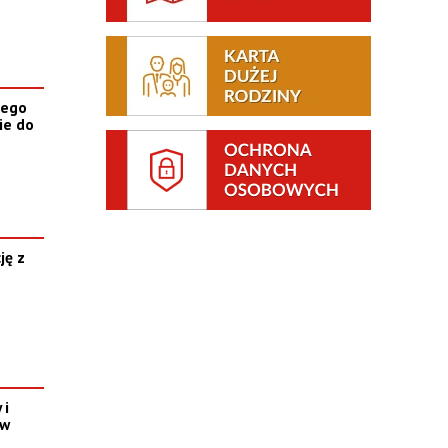
nego
ie do
ję z
 i
 w