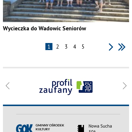
Wycieczka do Wadowic Seniorów
1
2
3
4
5
Menu
Gminny
Ośrodek
Kultury
w Nowej
Suchej
Nowa Sucha
50A,