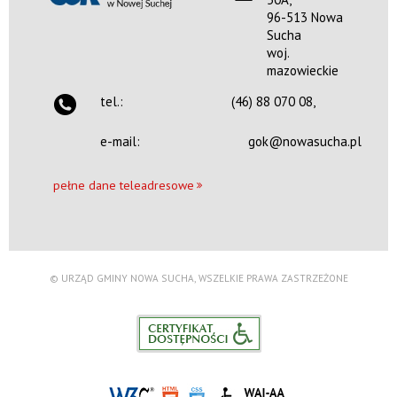
Nowa Sucha 50A,
96-513 Nowa
96-513 Nowa Sucha
woj. mazowieckie
Sucha
woj.
tel.:
(46) 880 70
mazowieckie
08,
tel.:
(46) 88 070 08,
email:
gok@nowasucha.pl
e-mail:
gok@nowasucha.pl
pn, wt, śr,
10:00 —
czw, pt:
20:00
pełne dane teleadresowe
© URZĄD GMINY NOWA SUCHA, WSZELKIE PRAWA ZASTRZEŻONE