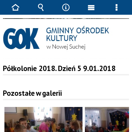
Strona
Wyszukiwarka
Narzędzia
Menu
Menu
główna
główne
szcze
JESTEŚ TUTAJ
GALERIE ZDJĘĆ
GOK
2018
PÓŁKOLONIE 2018.
DZIEŃ 5 9.01.2018
Półkolonie 2018. Dzień 5 9.01.2018
Pozostałe w galerii