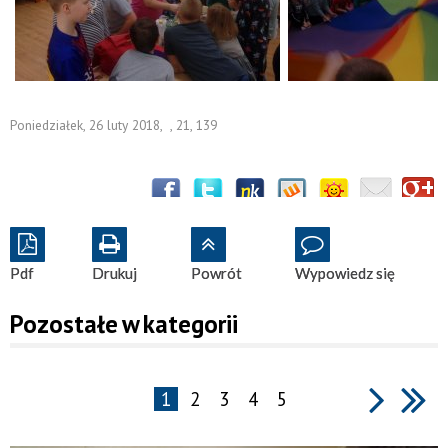
Poniedziałek, 26 luty 2018
,
,
21
,
139
Pdf
Drukuj
Powrót
Wypowiedz się
Pozostałe w kategorii
1
2
3
4
5